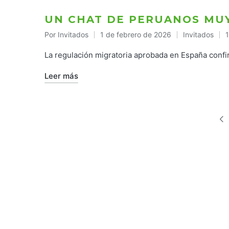
UN CHAT DE PERUANOS MU
Por
Invitados
1 de febrero de 2026
Invitados
1
Publicado
Publicado
por
en
La regulación migratoria aprobada en España confi
Leer más
PAGINACIÓN
DE
PÁG
ANT
ENTRADAS