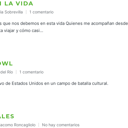
 LA VIDA
ia Sobrevilla
1 comentario
icado
llas que nos debemos en esta vida Quienes me acompañan desde
a viajar y cómo casi…
OWL
 del Río
1 comentario
do
o de Estados Unidos en un campo de batalla cultural.
ALES
iacomo Roncagliolo
No hay comentarios
ublicado