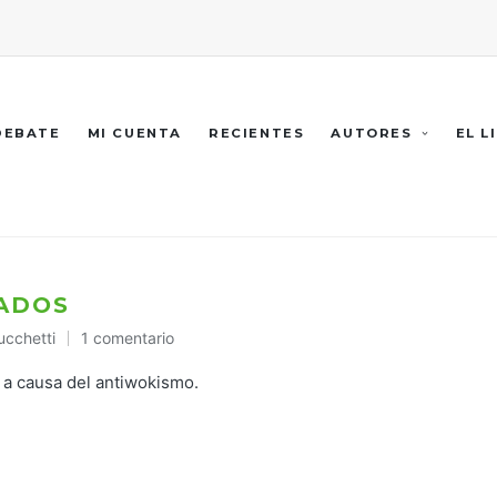
 DEBATE
MI CUENTA
RECIENTES
AUTORES
EL L
NADOS
ucchetti
1 comentario
do
 a causa del antiwokismo.