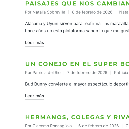
PAISAJES QUE NOS CAMBIAN
Por
Natalia Sobrevilla
8 de febrero de 2026
Natal
Publicado
Publ
por
en
Atacama y Uyuni sirven para reafirmar las maravi
hace años en esta plataforma saben lo que me gust
Leer más
UN CONEJO EN EL SUPER B
Por
Patricia del Río
7 de febrero de 2026
Patricia
Publicado
Publica
por
en
Bud Bunny convierte al mayor espectáculo deportiv
Leer más
HERMANOS, COLEGAS Y RIV
Por
Giacomo Roncagliolo
6 de febrero de 2026
G
Publicado
P