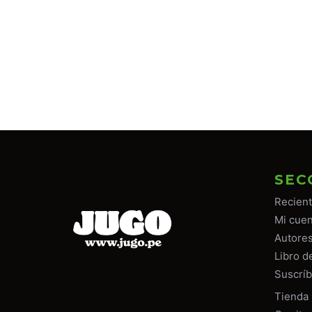
SEC
Recien
Mi cuen
Autore
Libro d
Suscríb
Tiend
a