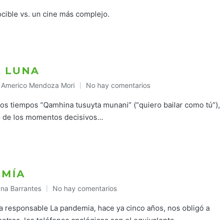
n
ocible vs. un cine más complejo.
A LUNA
Americo Mendoza Mori
No hay comentarios
Publicado
en
tos tiempos “Qamhina tusuyta munani” (“quiero bailar como tú”),
uno de los momentos decisivos…
OMÍA
na Barrantes
No hay comentarios
icado
ra responsable La pandemia, hace ya cinco años, nos obligó a