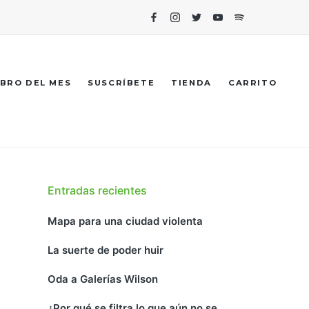
Facebook
Instagram
Twitter
Youtube
Spotify
IBRO DEL MES
SUSCRÍBETE
TIENDA
CARRITO
Entradas recientes
Mapa para una ciudad violenta
La suerte de poder huir
Oda a Galerías Wilson
¿Por qué se filtra lo que aún no se