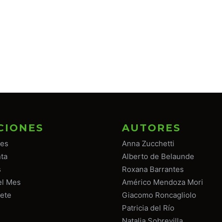
CIONES
AUTORES
tes
Anna Zucchetti
ta
Alberto de Belaunde
s
Roxana Barrantes
el Mes
Américo Mendoza Mori
ete
Giacomo Roncagliolo
Patricia del Río
Natalia Sobrevilla