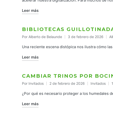
acelerar nuestra digitalización. Para muchos de no
Leer más
BIBLIOTECAS GUILLOTINAD
Por
Alberto de Belaunde
3 de febrero de 2026
Al
Publicado
Pu
por
en
Una reciente escena distópica nos ilustra cómo las 
Leer más
CAMBIAR TRINOS POR BOCI
Por
Invitados
2 de febrero de 2026
Invitados
Publicado
Publicado
por
en
¿Por qué es necesario proteger a los humedales del
Leer más