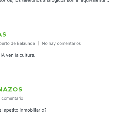
sotros, los teléfonos analógicos son el equivalente…
AS
berto de Belaunde
No hay comentarios
blicado
IA ven la cultura.
NAZOS
1 comentario
 apetito inmobiliario?