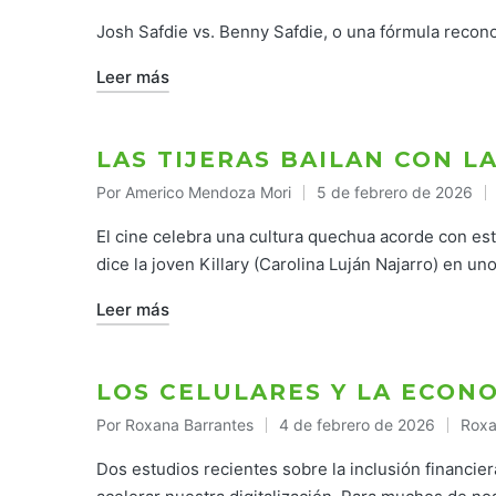
por
e
Josh Safdie vs. Benny Safdie, o una fórmula recon
Leer más
LAS TIJERAS BAILAN CON L
Por
Americo Mendoza Mori
5 de febrero de 2026
Publicado
por
El cine celebra una cultura quechua acorde con es
dice la joven Killary (Carolina Luján Najarro) en 
Leer más
LOS CELULARES Y LA ECON
Por
Roxana Barrantes
4 de febrero de 2026
Roxa
Publicado
Publ
por
en
Dos estudios recientes sobre la inclusión financie