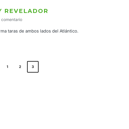
Y REVELADOR
 comentario
rma taras de ambos lados del Atlántico.
1
2
3
INA
ERIOR