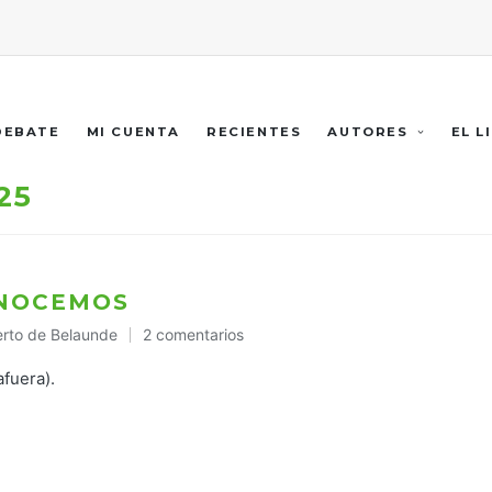
 DEBATE
MI CUENTA
RECIENTES
AUTORES
EL L
25
ONOCEMOS
erto de Belaunde
2 comentarios
licado
afuera).