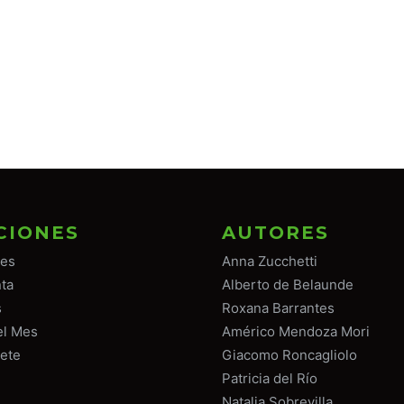
CIONES
AUTORES
tes
Anna Zucchetti
ta
Alberto de Belaunde
s
Roxana Barrantes
el Mes
Américo Mendoza Mori
ete
Giacomo Roncagliolo
Patricia del Río
Natalia Sobrevilla