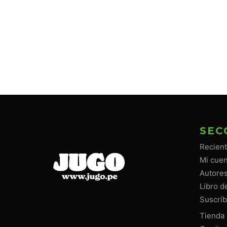
SEC
Recien
Mi cuen
Autore
Libro d
Suscríb
Tiend
a