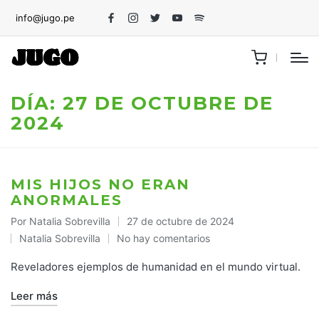
info@jugo.pe
Facebook
Instagram
Twitter
Youtube
Spotify
DÍA:
27 DE OCTUBRE DE
2024
MIS HIJOS NO ERAN
ANORMALES
Por
Natalia Sobrevilla
27 de octubre de 2024
Publicado
Natalia Sobrevilla
No hay comentarios
por
Publicado
en
Reveladores ejemplos de humanidad en el mundo virtual.
Leer más