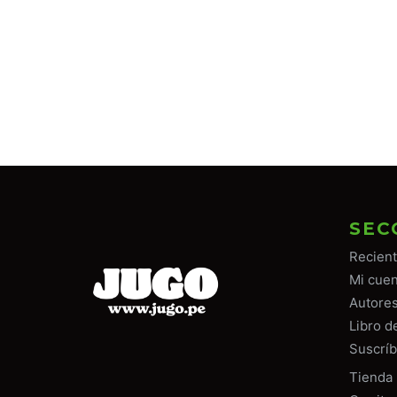
SEC
Recien
Mi cuen
Autore
Libro d
Suscríb
Tiend
a