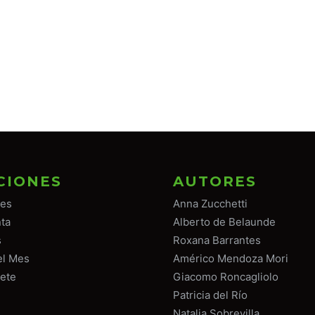
CIONES
AUTORES
tes
Anna Zucchetti
ta
Alberto de Belaunde
s
Roxana Barrantes
el Mes
Américo Mendoza Mori
ete
Giacomo Roncagliolo
Patricia del Río
Natalia Sobrevilla