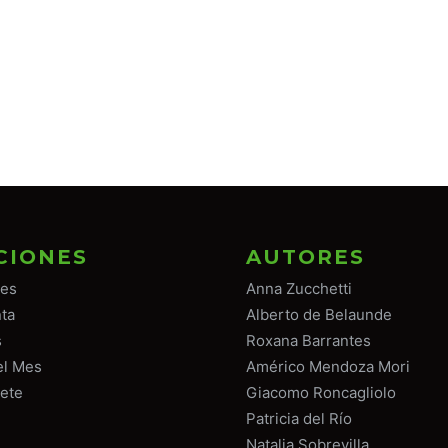
CIONES
AUTORES
tes
Anna Zucchetti
ta
Alberto de Belaunde
s
Roxana Barrantes
el Mes
Américo Mendoza Mori
ete
Giacomo Roncagliolo
Patricia del Río
Natalia Sobrevilla