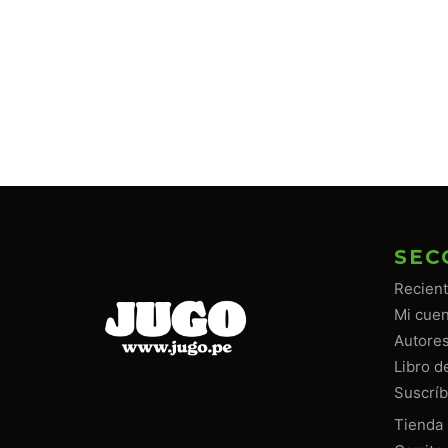
SEC
Recien
Mi cuen
Autore
Libro d
Suscríb
Tiend
a