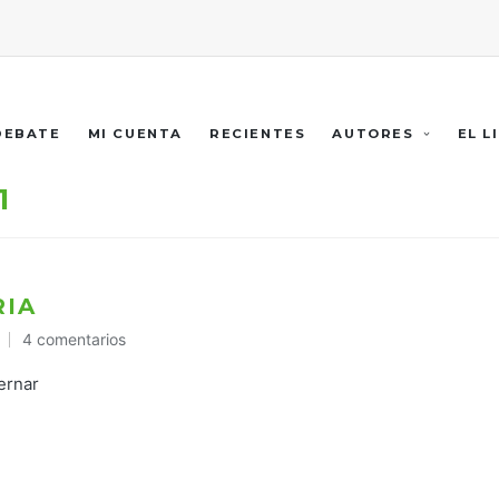
 DEBATE
MI CUENTA
RECIENTES
AUTORES
EL L
1
RIA
4 comentarios
ernar