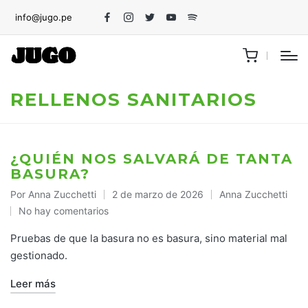
info@jugo.pe
Facebook
Instagram
Twitter
Youtube
Spotify
RELLENOS SANITARIOS
¿QUIÉN NOS SALVARÁ DE TANTA
BASURA?
Por
Anna Zucchetti
2 de marzo de 2026
Anna Zucchetti
Publicado
Publicado
No hay comentarios
por
en
Pruebas de que la basura no es basura, sino material mal
gestionado.
Leer más