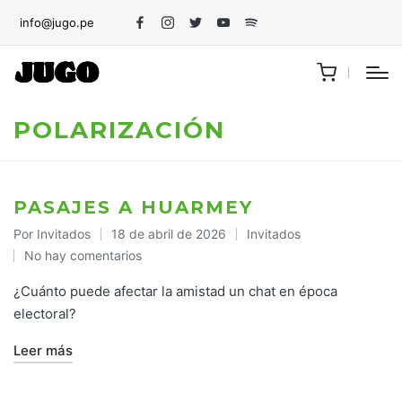
info@jugo.pe
Facebook
Instagram
Twitter
Youtube
Spotify
POLARIZACIÓN
PASAJES A HUARMEY
Por
Invitados
18 de abril de 2026
Invitados
Publicado
Publicado
No hay comentarios
por
en
¿Cuánto puede afectar la amistad un chat en época
electoral?
Leer más