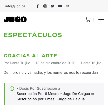
info@jugo.pe
Facebook
Instagram
Twitter
Youtube
Spotify
ESPECTÁCULOS
GRACIAS AL ARTE
Por
Dante Trujillo
18 de diciembre de 2020
Dante Trujillo
Publicado
Publicado
por
en
Del floro no vive nadie, y los números nos lo recuerdan
⭑ Dosis Por Suscripción a
Suscripción Por 6 Meses - Jugo De Caigua
or
Suscripción por 1 mes - Jugo de Caigua