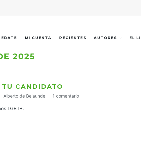
 DEBATE
MI CUENTA
RECIENTES
AUTORES
EL L
DE 2025
 TU CANDIDATO
Alberto de Belaunde
1 comentario
Publicado
en
anos LGBT+.