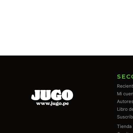
SEC
Recien
Mi cuen
Autore
Libro d
Suscríb
Tiend
a