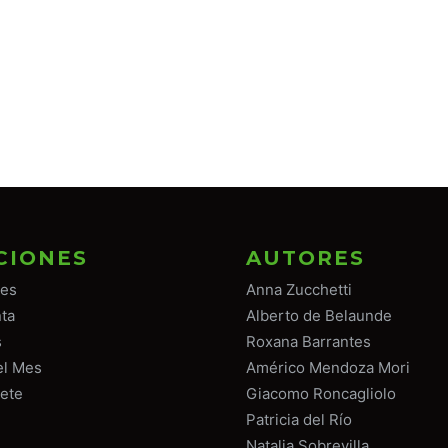
CIONES
AUTORES
tes
Anna Zucchetti
ta
Alberto de Belaunde
s
Roxana Barrantes
el Mes
Américo Mendoza Mori
ete
Giacomo Roncagliolo
Patricia del Río
Natalia Sobrevilla