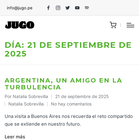
info@jugo.pe
Facebook
Instagram
Twitter
Youtube
Spotify
DÍA:
21 DE SEPTIEMBRE DE
2025
ARGENTINA, UN AMIGO EN LA
TURBULENCIA
Por
Natalia Sobrevilla
21 de septiembre de 2025
Publicado
Natalia Sobrevilla
No hay comentarios
por
Publicado
en
Una visita a Buenos Aires nos recuerda el reto compartido
que se extiende en nuestro futuro.
Leer más