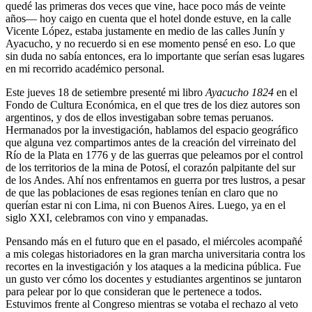
quedé las primeras dos veces que vine, hace poco más de veinte
años— hoy caigo en cuenta que el hotel donde estuve, en la calle
Vicente López, estaba justamente en medio de las calles Junín y
Ayacucho, y no recuerdo si en ese momento pensé en eso. Lo que
sin duda no sabía entonces, era lo importante que serían esas lugares
en mi recorrido académico personal.
Este jueves 18 de setiembre presenté mi libro
Ayacucho 1824
en el
Fondo de Cultura Económica, en el que tres de los diez autores son
argentinos, y dos de ellos investigaban sobre temas peruanos.
Hermanados por la investigación, hablamos del espacio geográfico
que alguna vez compartimos antes de la creación del virreinato del
Río de la Plata en 1776 y de las guerras que peleamos por el control
de los territorios de la mina de Potosí, el corazón palpitante del sur
de los Andes. Ahí nos enfrentamos en guerra por tres lustros, a pesar
de que las poblaciones de esas regiones tenían en claro que no
querían estar ni con Lima, ni con Buenos Aires. Luego, ya en el
siglo XXI, celebramos con vino y empanadas.
Pensando más en el futuro que en el pasado, el miércoles acompañé
a mis colegas historiadores en la gran marcha universitaria contra los
recortes en la investigación y los ataques a la medicina pública. Fue
un gusto ver cómo los docentes y estudiantes argentinos se juntaron
para pelear por lo que consideran que le pertenece a todos.
Estuvimos frente al Congreso mientras se votaba el rechazo al veto