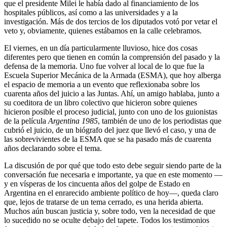
que el presidente Milei le había dado al financiamiento de los
hospitales públicos, así como a las universidades y a la
investigación. Más de dos tercios de los diputados votó por vetar el
veto y, obviamente, quienes estábamos en la calle celebramos.
El viernes, en un día particularmente lluvioso, hice dos cosas
diferentes pero que tienen en común la comprensión del pasado y la
defensa de la memoria. Uno fue volver al local de lo que fue la
Escuela Superior Mecánica de la Armada (ESMA), que hoy alberga
el espacio de memoria a un evento que reflexionaba sobre los
cuarenta años del juicio a las Juntas. Ahí, un amigo hablaba, junto a
su coeditora de un libro colectivo que hicieron sobre quienes
hicieron posible el proceso judicial, junto con uno de los guionistas
de la película
Argentina 1985
, también de uno de los periodistas que
cubrió el juicio, de un biógrafo del juez que llevó el caso, y una de
las sobrevivientes de la ESMA que se ha pasado más de cuarenta
años declarando sobre el tema.
La discusión de por qué que todo esto debe seguir siendo parte de la
conversación fue necesaria e importante, ya que en este momento —
y en vísperas de los cincuenta años del golpe de Estado en
Argentina en el enrarecido ambiente político de hoy—, queda claro
que, lejos de tratarse de un tema cerrado, es una herida abierta.
Muchos aún buscan justicia y, sobre todo, ven la necesidad de que
lo sucedido no se oculte debajo del tapete. Todos los testimonios