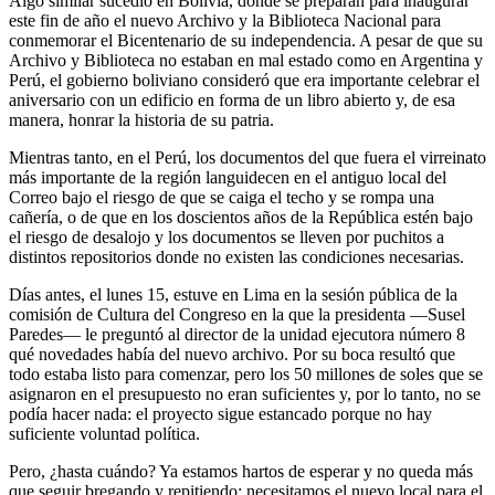
Algo similar sucedió en Bolivia, donde se preparan para inaugurar
este fin de año el nuevo Archivo y la Biblioteca Nacional para
conmemorar el Bicentenario de su independencia. A pesar de que su
Archivo y Biblioteca no estaban en mal estado como en Argentina y
Perú, el gobierno boliviano consideró que era importante celebrar el
aniversario con un edificio en forma de un libro abierto y, de esa
manera, honrar la historia de su patria.
Mientras tanto, en el Perú, los documentos del que fuera el virreinato
más importante de la región languidecen en el antiguo local del
Correo bajo el riesgo de que se caiga el techo y se rompa una
cañería, o de que en los doscientos años de la República estén bajo
el riesgo de desalojo y los documentos se lleven por puchitos a
distintos repositorios donde no existen las condiciones necesarias.
Días antes, el lunes 15, estuve en Lima en la sesión pública de la
comisión de Cultura del Congreso en la que la presidenta —Susel
Paredes— le preguntó al director de la unidad ejecutora número 8
qué novedades había del nuevo archivo. Por su boca resultó que
todo estaba listo para comenzar, pero los 50 millones de soles que se
asignaron en el presupuesto no eran suficientes y, por lo tanto, no se
podía hacer nada: el proyecto sigue estancado porque no hay
suficiente voluntad política.
Pero, ¿hasta cuándo? Ya estamos hartos de esperar y no queda más
que seguir bregando y repitiendo: necesitamos el nuevo local para el