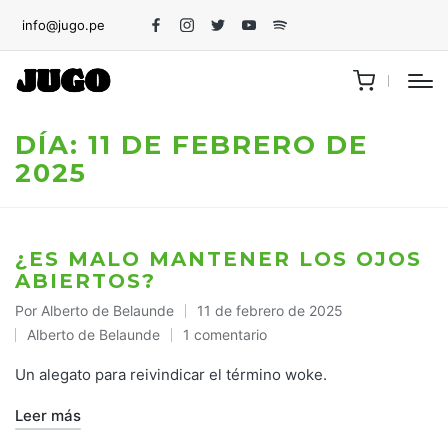
info@jugo.pe
Facebook
Instagram
Twitter
Youtube
Spotify
DÍA:
11 DE FEBRERO DE
2025
¿ES MALO MANTENER LOS OJOS
ABIERTOS?
Por
Alberto de Belaunde
11 de febrero de 2025
Publicado
Alberto de Belaunde
1 comentario
por
Publicado
en
Un alegato para reivindicar el término woke.
Leer más