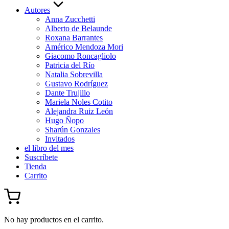
Autores
Anna Zucchetti
Alberto de Belaunde
Roxana Barrantes
Américo Mendoza Mori
Giacomo Roncagliolo
Patricia del Río
Natalia Sobrevilla
Gustavo Rodríguez
Dante Trujillo
Mariela Noles Cotito
Alejandra Ruiz León
Hugo Ñopo
Sharún Gonzales
Invitados
el libro del mes
Suscríbete
Tienda
Carrito
No hay productos en el carrito.