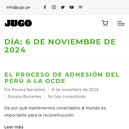
info@jugo.pe
Facebook
Instagram
Twitter
Youtube
Spotify
DÍA:
6 DE NOVIEMBRE DE
2024
EL PROCESO DE ADHESIÓN DEL
PERÚ A LA OCDE
Por
Roxana Barrantes
6 de noviembre de 2024
Publicado
Roxana Barrantes
No hay comentarios
por
Publicado
en
De por qué mantenernos conectados al mundo es
importante para la reconstrucción.
Leer más