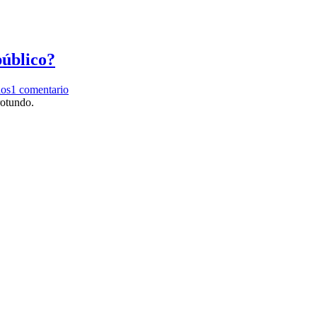
público?
dos
1 comentario
rotundo.