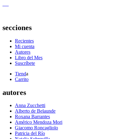
secciones
Recientes
Mi cuenta
Autores
Libro del Mes
Suscríbete
Tiend
a
Carrito
autores
Anna Zucchetti
Alberto de Belaunde
Roxana Barrantes
Américo Mendoza Mori
Giacomo Roncagliolo
Patricia del Río
Natalia Sobrevilla