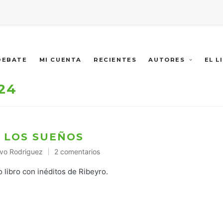
 DEBATE
MI CUENTA
RECIENTES
AUTORES
EL L
024
E LOS SUEÑOS
vo Rodriguez
2 comentarios
cado
 libro con inéditos de Ribeyro.