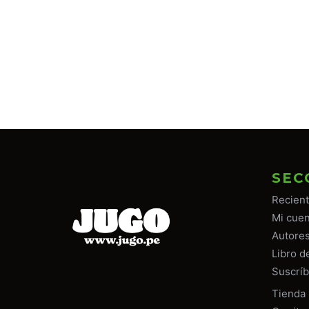
SEC
Recien
Mi cuen
Autore
Libro d
Suscríb
Tiend
a