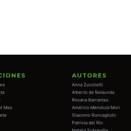
CIONES
AUTORES
tes
Anna Zucchetti
ta
Alberto de Belaunde
s
Roxana Barrantes
el Mes
Américo Mendoza Mori
ete
Giacomo Roncagliolo
Patricia del Río
Natalia Sobrevilla