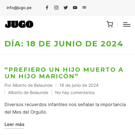
info@jugo.pe
Facebook
Instagram
Twitter
Youtube
Spotify
DÍA:
18 DE JUNIO DE 2024
“PREFIERO UN HIJO MUERTO A
UN HIJO MARICÓN”
Por
Alberto de Belaunde
18 de junio de 2024
Publicado
Alberto de Belaunde
No hay comentarios
por
Publicado
en
Diversos recuerdos infantiles nos señalan la importancia
del Mes del Orgullo.
Leer más