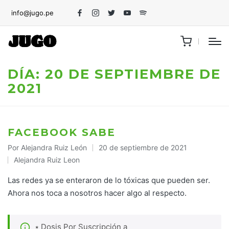
info@jugo.pe
Facebook
Instagram
Twitter
Youtube
Spotify
DÍA:
20 DE SEPTIEMBRE DE
2021
FACEBOOK SABE
Por
Alejandra Ruiz León
20 de septiembre de 2021
Publicado
Alejandra Ruiz Leon
por
Publicado
en
Las redes ya se enteraron de lo tóxicas que pueden ser.
Ahora nos toca a nosotros hacer algo al respecto.
⭑ Dosis Por Suscripción a