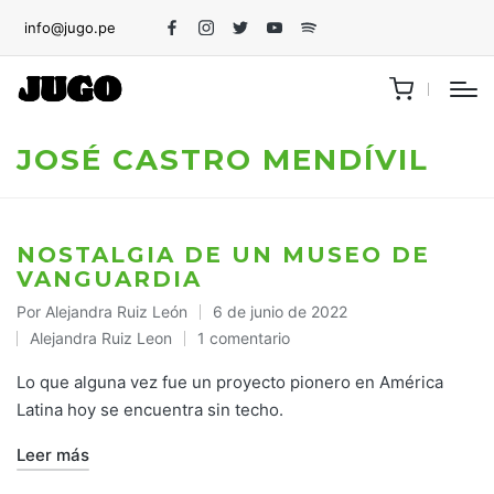
info@jugo.pe
Facebook
Instagram
Twitter
Youtube
Spotify
JOSÉ CASTRO MENDÍVIL
NOSTALGIA DE UN MUSEO DE
VANGUARDIA
Por
Alejandra Ruiz León
6 de junio de 2022
Publicado
Alejandra Ruiz Leon
1 comentario
por
Publicado
en
Lo que alguna vez fue un proyecto pionero en América
Latina hoy se encuentra sin techo.
Leer más