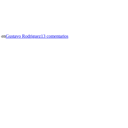
 en
Gustavo Rodriguez
13 comentarios