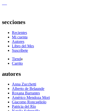
secciones
Recientes
Mi cuenta
Autores
Libro del Mes
Suscríbete
Tiend
a
Carrito
autores
Anna Zucchetti
Alberto de Belaunde
Roxana Barrantes
Américo Mendoza Mori
Giacomo Roncagliolo
Patricia del Río
Natalia Sobrevilla