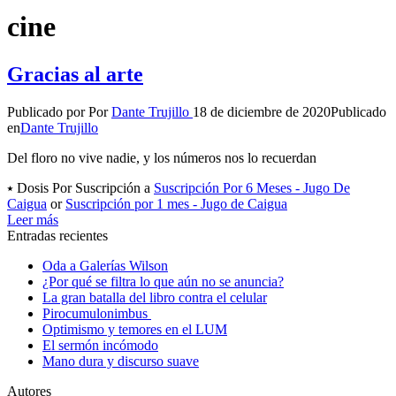
cine
Gracias al arte
Publicado por
Por
Dante Trujillo
18 de diciembre de 2020
Publicado
en
Dante Trujillo
Del floro no vive nadie, y los números nos lo recuerdan
⭑ Dosis Por Suscripción a
Suscripción Por 6 Meses - Jugo De
Caigua
or
Suscripción por 1 mes - Jugo de Caigua
Leer más
Entradas recientes
Oda a Galerías Wilson
¿Por qué se filtra lo que aún no se anuncia?
La gran batalla del libro contra el celular
Pirocumulonimbus
Optimismo y temores en el LUM
El sermón incómodo
Mano dura y discurso suave
Autores