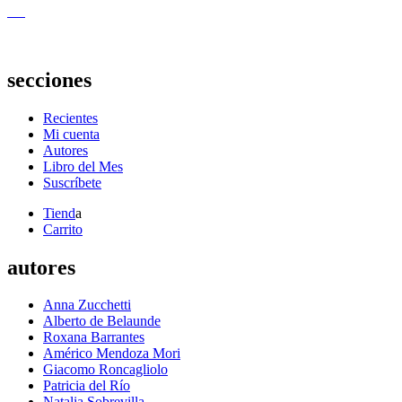
secciones
Recientes
Mi cuenta
Autores
Libro del Mes
Suscríbete
Tiend
a
Carrito
autores
Anna Zucchetti
Alberto de Belaunde
Roxana Barrantes
Américo Mendoza Mori
Giacomo Roncagliolo
Patricia del Río
Natalia Sobrevilla