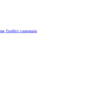
te Trujillo
1 comentario