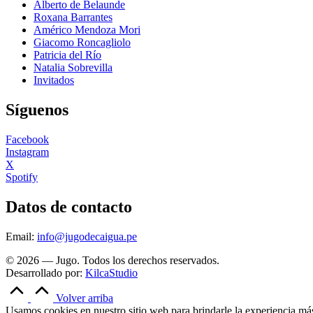
Alberto de Belaunde
Roxana Barrantes
Américo Mendoza Mori
Giacomo Roncagliolo
Patricia del Río
Natalia Sobrevilla
Invitados
Síguenos
Facebook
Instagram
X
Spotify
Datos de contacto
Email:
info@jugodecaigua.pe
© 2026 — Jugo. Todos los derechos reservados.
Desarrollado por:
KilcaStudio
Volver arriba
Usamos cookies en nuestro sitio web para brindarle la experiencia más 