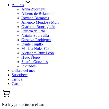
Autores
Anna Zucchetti
Alberto de Belaunde
Roxana Barrantes
Américo Mendoza Mori
Giacomo Roncagliolo
Patricia del Río
Natalia Sobrevilla
Gustavo Rodríguez
Dante Trujillo
Mariela Noles Cotito
Alejandra Ruiz León
Hugo Ñopo
Sharún Gonzales
Invitados
el libro del mes
Suscríbete
Tienda
Carrito
No hay productos en el carrito.