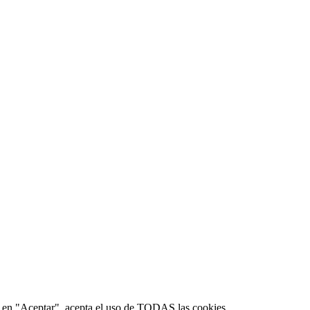
lic en "Aceptar", acepta el uso de TODAS las cookies.