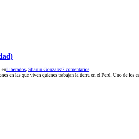
dad)
 en
Liberados
,
Sharun Gonzalez
7 comentarios
ones en las que viven quienes trabajan la tierra en el Perú. Uno de los