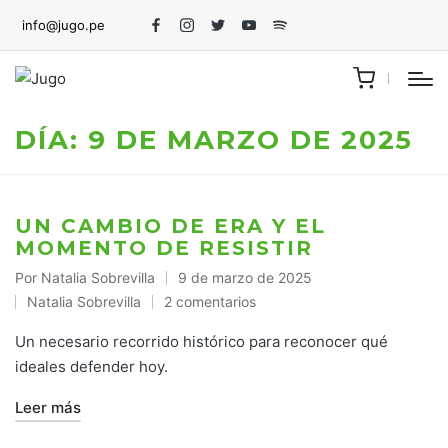
info@jugo.pe
Facebook
Instagram
Twitter
Youtube
Spotify
DÍA:
9 DE MARZO DE 2025
UN CAMBIO DE ERA Y EL
MOMENTO DE RESISTIR
Por
Natalia Sobrevilla
9 de marzo de 2025
Publicado
Natalia Sobrevilla
2 comentarios
por
Publicado
en
Un necesario recorrido histórico para reconocer qué
ideales defender hoy.
Leer más