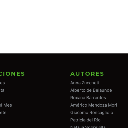
CIONES
AUTORES
tes
Anna Zucchetti
ta
Alberto de Belaunde
s
Roxana Barrantes
el Mes
Américo Mendoza Mori
ete
Giacomo Roncagliolo
Patricia del Río
Natalia Sobrevilla