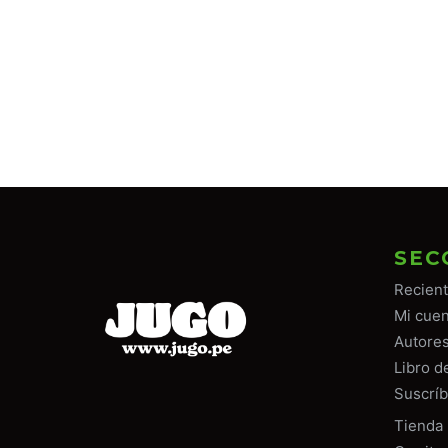
SEC
Recien
Mi cuen
Autore
Libro d
Suscríb
Tiend
a