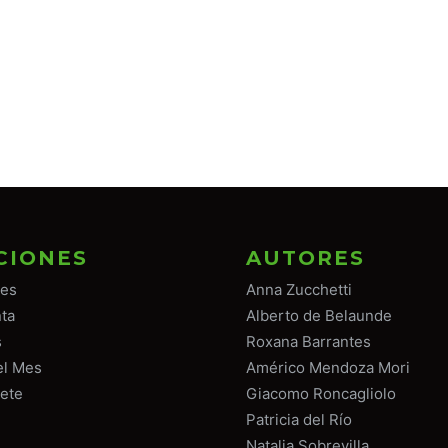
CIONES
AUTORES
tes
Anna Zucchetti
ta
Alberto de Belaunde
s
Roxana Barrantes
el Mes
Américo Mendoza Mori
ete
Giacomo Roncagliolo
Patricia del Río
Natalia Sobrevilla