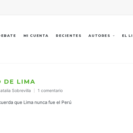
 DEBATE
MI CUENTA
RECIENTES
AUTORES
EL L
 DE LIMA
atalia Sobrevilla
1 comentario
ublicado
n
cuerda que Lima nunca fue el Perú