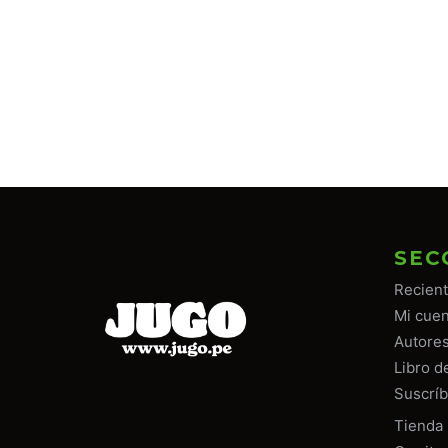
SEC
Recien
Mi cuen
Autore
Libro d
Suscríb
Tiend
a