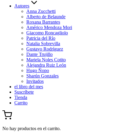
Autores
Anna Zucchetti
Alberto de Belaunde
Roxana Barrantes
Américo Mendoza Mori
Giacomo Roncagliolo
Patricia del Río
Natalia Sobrevilla
Gustavo Rodríguez
Dante Trujillo
Mariela Noles Cotito
Alejandra Ruiz León
Hugo Ñopo
Sharún Gonzales
Invitados
el libro del mes
Suscríbete
Tienda
Carrito
No hay productos en el carrito.