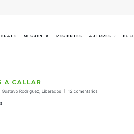
 DEBATE
MI CUENTA
RECIENTES
AUTORES
EL L
S A CALLAR
Gustavo Rodriguez
,
Liberados
12 comentarios
Publicado
en
es