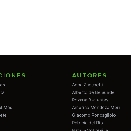
CIONES
AUTORES
tes
Anna Zucchetti
ta
Alberto de Belaunde
s
Roxana Barrantes
el Mes
Américo Mendoza Mori
ete
Giacomo Roncagliolo
Patricia del Río
Natalia Sobrevilla