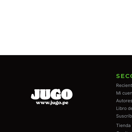
SEC
Recien
Mi cuen
Autore
Libro d
Suscríb
Tiend
a