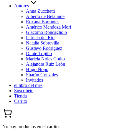
Autores
Anna Zucchetti
Alberto de Belaunde
Roxana Barrantes
Américo Mendoza Mori
Giacomo Roncagliolo
Patricia del Río
Natalia Sobrevilla
Gustavo Rodríguez
Dante Trujillo
Mariela Noles Cotito
Alejandra Ruiz León
Hugo Ñopo
Sharún Gonzales
Invitados
el libro del mes
Suscríbete
Tienda
Carrito
No hay productos en el carrito.