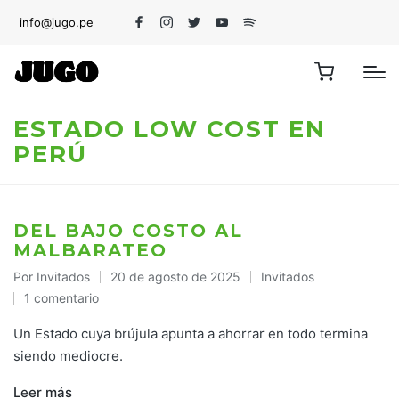
info@jugo.pe
Facebook
Instagram
Twitter
Youtube
Spotify
ESTADO LOW COST EN
PERÚ
DEL BAJO COSTO AL
MALBARATEO
Por
Invitados
20 de agosto de 2025
Invitados
Publicado
Publicado
1 comentario
por
en
Un Estado cuya brújula apunta a ahorrar en todo termina
siendo mediocre.
Leer más