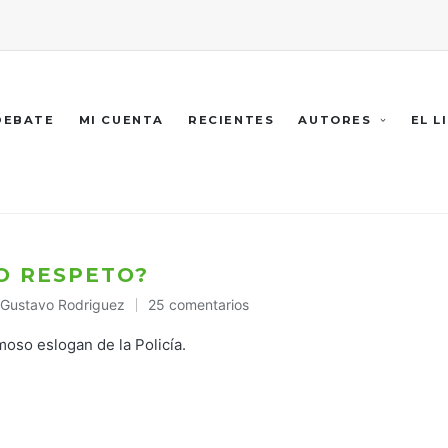
 DEBATE
MI CUENTA
RECIENTES
AUTORES
EL L
O RESPETO?
Gustavo Rodriguez
25 comentarios
Publicado
en
moso eslogan de la Policía.