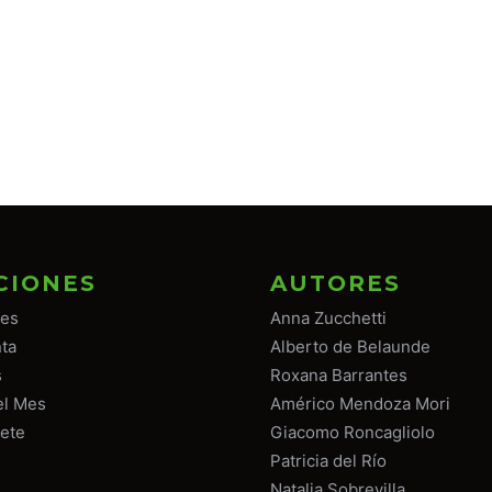
CIONES
AUTORES
tes
Anna Zucchetti
ta
Alberto de Belaunde
s
Roxana Barrantes
el Mes
Américo Mendoza Mori
ete
Giacomo Roncagliolo
Patricia del Río
Natalia Sobrevilla