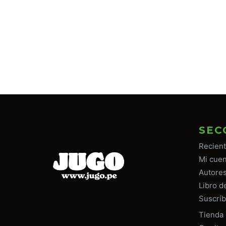
SEC
Recien
Mi cuen
Autore
Libro d
Suscríb
Tiend
a