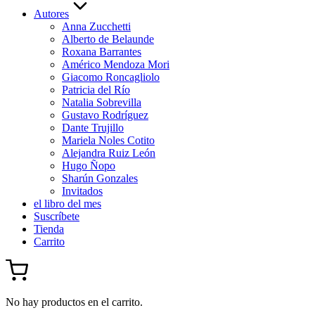
Autores
Anna Zucchetti
Alberto de Belaunde
Roxana Barrantes
Américo Mendoza Mori
Giacomo Roncagliolo
Patricia del Río
Natalia Sobrevilla
Gustavo Rodríguez
Dante Trujillo
Mariela Noles Cotito
Alejandra Ruiz León
Hugo Ñopo
Sharún Gonzales
Invitados
el libro del mes
Suscríbete
Tienda
Carrito
No hay productos en el carrito.