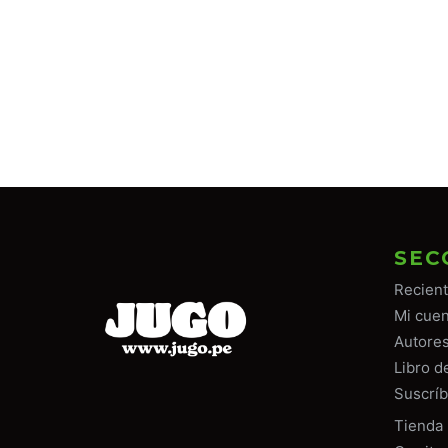
SEC
Recien
Mi cuen
Autore
Libro d
Suscríb
Tiend
a