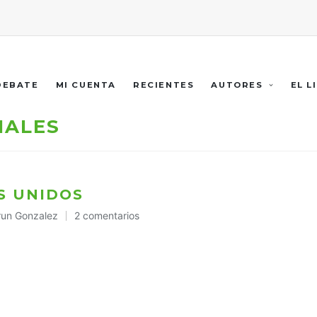
 DEBATE
MI CUENTA
RECIENTES
AUTORES
EL L
IALES
S UNIDOS
run Gonzalez
2 comentarios
icado