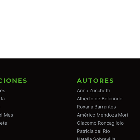
CIONES
AUTORES
tes
Anna Zucchetti
ta
Alberto de Belaunde
s
Roxana Barrantes
el Mes
Américo Mendoza Mori
ete
Giacomo Roncagliolo
Patricia del Río
Natalia Sobrevilla