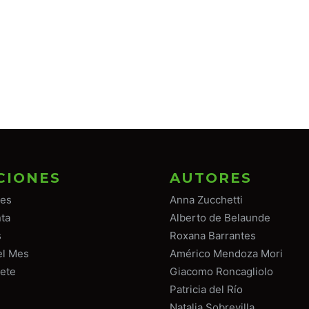
CIONES
AUTORES
tes
Anna Zucchetti
ta
Alberto de Belaunde
s
Roxana Barrantes
el Mes
Américo Mendoza Mori
ete
Giacomo Roncagliolo
Patricia del Río
Natalia Sobrevilla