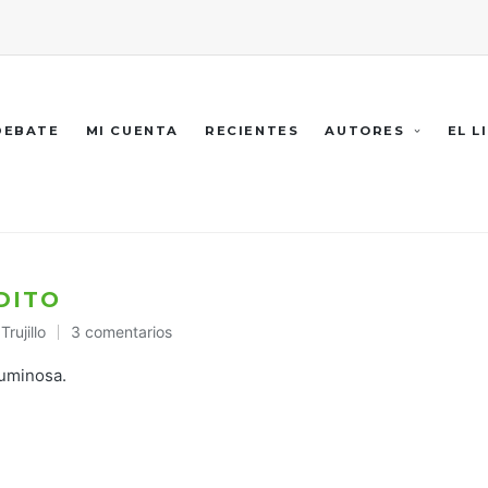
 DEBATE
MI CUENTA
RECIENTES
AUTORES
EL L
DITO
rujillo
3 comentarios
ado
luminosa.