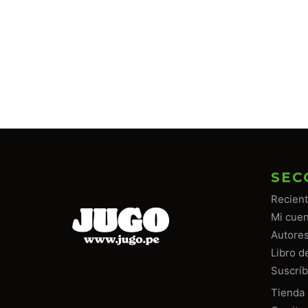
SEC
Recien
Mi cuen
Autore
Libro d
Suscríb
Tiend
a