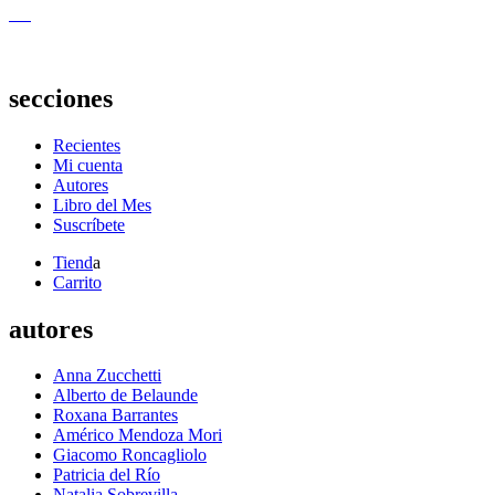
secciones
Recientes
Mi cuenta
Autores
Libro del Mes
Suscríbete
Tiend
a
Carrito
autores
Anna Zucchetti
Alberto de Belaunde
Roxana Barrantes
Américo Mendoza Mori
Giacomo Roncagliolo
Patricia del Río
Natalia Sobrevilla