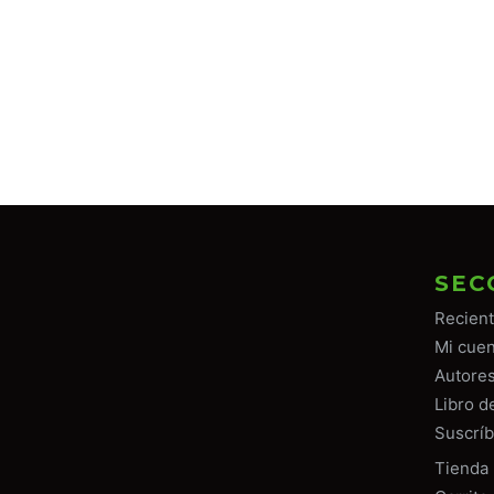
SEC
Recien
Mi cuen
Autore
Libro d
Suscríb
Tiend
a