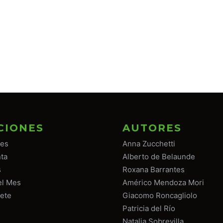
CIONES
AUTORES
tes
Anna Zucchetti
ta
Alberto de Belaunde
s
Roxana Barrantes
el Mes
Américo Mendoza Mori
ete
Giacomo Roncagliolo
Patricia del Río
Natalia Sobrevilla