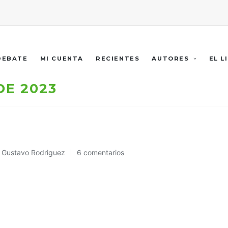
 DEBATE
MI CUENTA
RECIENTES
AUTORES
EL L
DE 2023
Gustavo Rodriguez
6 comentarios
Publicado
en