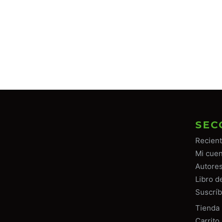
SEC
Recien
Mi cuen
Autore
Libro d
Suscríb
Tiend
a
Carrito