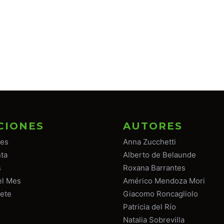
CIONES
AUTORES
tes
Anna Zucchetti
ta
Alberto de Belaunde
s
Roxana Barrantes
el Mes
Américo Mendoza Mori
ete
Giacomo Roncagliolo
Patricia del Río
Natalia Sobrevilla