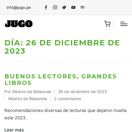
info@jugo.pe
Facebook
Instagram
Twitter
Youtube
Spotify
DÍA:
26 DE DICIEMBRE DE
2023
BUENOS LECTORES, GRANDES
LIBROS
Por
Alberto de Belaunde
26 de diciembre de 2023
Publicado
Alberto de Belaunde
2 comentarios
por
Publicado
en
Recomendaciones diversas de lecturas que dejaron huella
este 2023.
Leer más