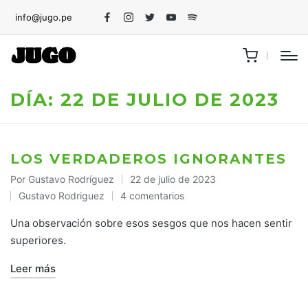
info@jugo.pe
Facebook
Instagram
Twitter
Youtube
Spotify
DÍA:
22 DE JULIO DE 2023
LOS VERDADEROS IGNORANTES
Por
Gustavo Rodríguez
22 de julio de 2023
Publicado
Gustavo Rodriguez
4 comentarios
por
Publicado
en
Una observación sobre esos sesgos que nos hacen sentir
superiores.
Leer más