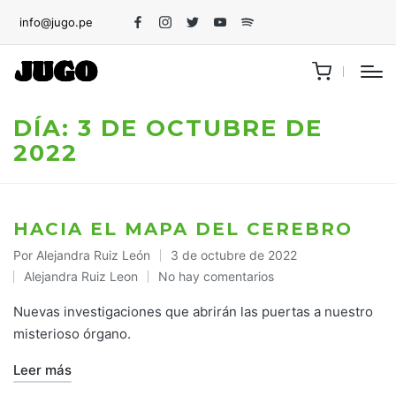
info@jugo.pe
Facebook
Instagram
Twitter
Youtube
Spotify
DÍA:
3 DE OCTUBRE DE
2022
HACIA EL MAPA DEL CEREBRO
Por
Alejandra Ruiz León
3 de octubre de 2022
Publicado
Alejandra Ruiz Leon
No hay comentarios
por
Publicado
en
Nuevas investigaciones que abrirán las puertas a nuestro
misterioso órgano.
Leer más