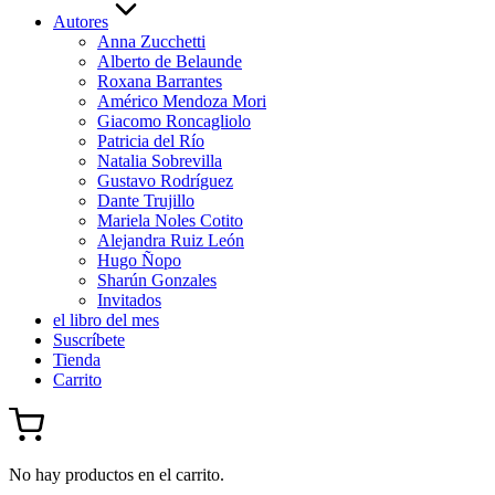
Autores
Anna Zucchetti
Alberto de Belaunde
Roxana Barrantes
Américo Mendoza Mori
Giacomo Roncagliolo
Patricia del Río
Natalia Sobrevilla
Gustavo Rodríguez
Dante Trujillo
Mariela Noles Cotito
Alejandra Ruiz León
Hugo Ñopo
Sharún Gonzales
Invitados
el libro del mes
Suscríbete
Tienda
Carrito
No hay productos en el carrito.