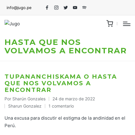
info@jugo.pe
Facebook
Instagram
Twitter
Youtube
Spotify
HASTA QUE NOS
VOLVAMOS A ENCONTRAR
TUPANANCHISKAMA O HASTA
QUE NOS VOLVAMOS A
ENCONTRAR
Por
Sharún Gonzales
24 de marzo de 2022
Publicado
Sharun Gonzalez
1 comentario
por
Publicado
en
Una excusa para discutir el estigma de la andinidad en el
Perú.