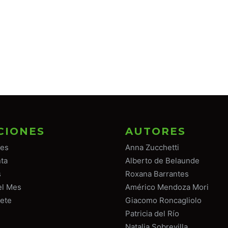
CIONES
AUTORES
tes
Anna Zucchetti
ta
Alberto de Belaunde
s
Roxana Barrantes
el Mes
Américo Mendoza Mori
ete
Giacomo Roncagliolo
Patricia del Río
Natalia Sobrevilla