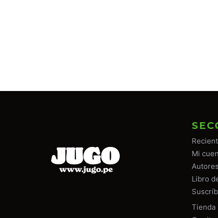
SEC
Recien
Mi cuen
Autore
Libro d
Suscríb
Tiend
a