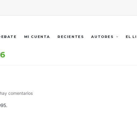
 DEBATE
MI CUENTA
RECIENTES
AUTORES
EL L
26
hay comentarios
995.