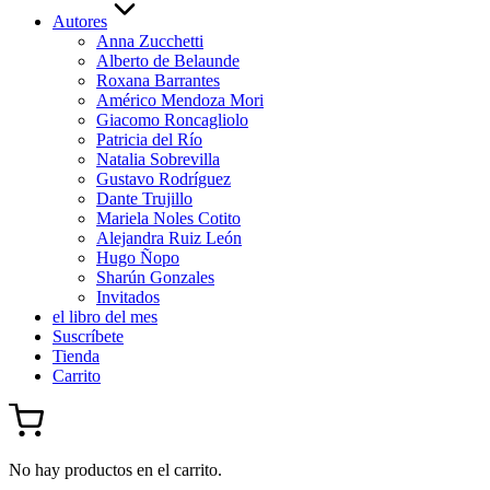
Autores
Anna Zucchetti
Alberto de Belaunde
Roxana Barrantes
Américo Mendoza Mori
Giacomo Roncagliolo
Patricia del Río
Natalia Sobrevilla
Gustavo Rodríguez
Dante Trujillo
Mariela Noles Cotito
Alejandra Ruiz León
Hugo Ñopo
Sharún Gonzales
Invitados
el libro del mes
Suscríbete
Tienda
Carrito
No hay productos en el carrito.