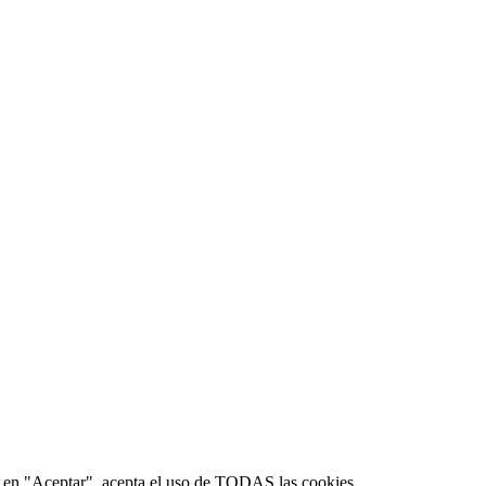
lic en "Aceptar", acepta el uso de TODAS las cookies.