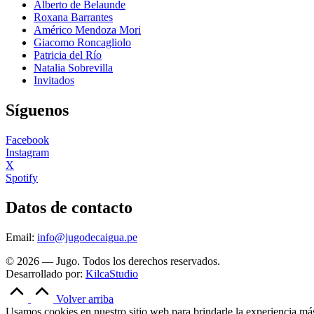
Alberto de Belaunde
Roxana Barrantes
Américo Mendoza Mori
Giacomo Roncagliolo
Patricia del Río
Natalia Sobrevilla
Invitados
Síguenos
Facebook
Instagram
X
Spotify
Datos de contacto
Email:
info@jugodecaigua.pe
© 2026 — Jugo. Todos los derechos reservados.
Desarrollado por:
KilcaStudio
Volver arriba
Usamos cookies en nuestro sitio web para brindarle la experiencia más 