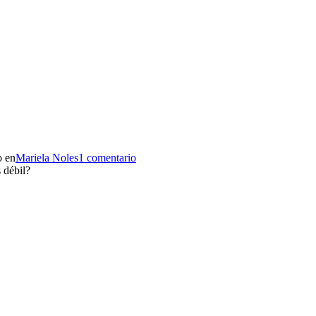
o en
Mariela Noles
1 comentario
 débil?