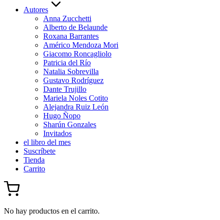
Autores
Anna Zucchetti
Alberto de Belaunde
Roxana Barrantes
Américo Mendoza Mori
Giacomo Roncagliolo
Patricia del Río
Natalia Sobrevilla
Gustavo Rodríguez
Dante Trujillo
Mariela Noles Cotito
Alejandra Ruiz León
Hugo Ñopo
Sharún Gonzales
Invitados
el libro del mes
Suscríbete
Tienda
Carrito
No hay productos en el carrito.