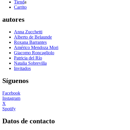
Tiend
a
Carrito
autores
Anna Zucchetti
Alberto de Belaunde
Roxana Barrantes
Américo Mendoza Mori
Giacomo Roncagliolo
Patricia del Río
Natalia Sobrevilla
Invitados
Síguenos
Facebook
Instagram
X
Spotify
Datos de contacto