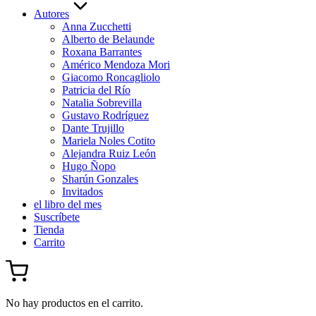
Autores
Anna Zucchetti
Alberto de Belaunde
Roxana Barrantes
Américo Mendoza Mori
Giacomo Roncagliolo
Patricia del Río
Natalia Sobrevilla
Gustavo Rodríguez
Dante Trujillo
Mariela Noles Cotito
Alejandra Ruiz León
Hugo Ñopo
Sharún Gonzales
Invitados
el libro del mes
Suscríbete
Tienda
Carrito
No hay productos en el carrito.