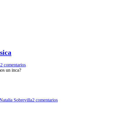
sica
s
2 comentarios
mos un inca?
Natalia Sobrevilla
2 comentarios