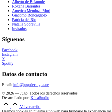
Alberto de Belaunde
Roxana Barrantes
Américo Mendoza Mori
Giacomo Roncagliolo
Patricia del Río
Natalia Sobrevilla
Invitados
Síguenos
Facebook
Instagram
X
Spotify
Datos de contacto
Email:
info@jugodecaigua.pe
© 2026 — Jugo. Todos los derechos reservados.
Desarrollado por:
KilcaStudio
Volver arriba
Usamos cookies en nuestro sitio web para brindarle la experiencia más 