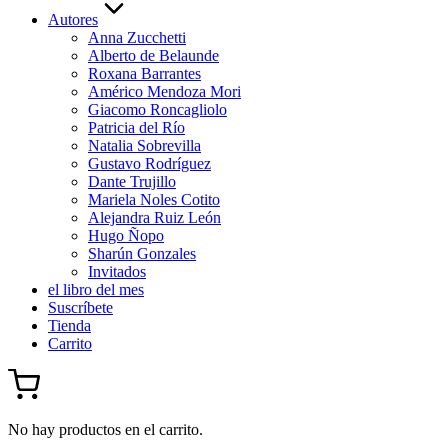
Autores
Anna Zucchetti
Alberto de Belaunde
Roxana Barrantes
Américo Mendoza Mori
Giacomo Roncagliolo
Patricia del Río
Natalia Sobrevilla
Gustavo Rodríguez
Dante Trujillo
Mariela Noles Cotito
Alejandra Ruiz León
Hugo Ñopo
Sharún Gonzales
Invitados
el libro del mes
Suscríbete
Tienda
Carrito
No hay productos en el carrito.