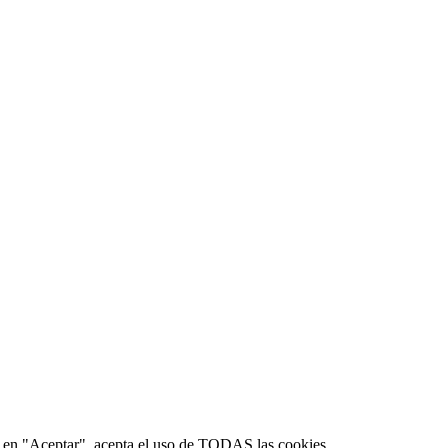
lic en "Aceptar", acepta el uso de TODAS las cookies.