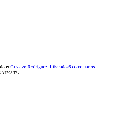
ado en
Gustavo Rodriguez
,
Liberados
6 comentarios
s Vizcarra.