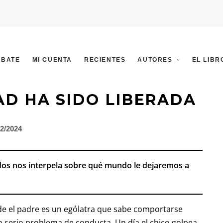
EBATE
MI CUENTA
RECIENTES
AUTORES
EL LIBR
D HA SIDO LIBERADA
02/2024
dos nos interpela sobre qué mundo le dejaremos a
de el padre es un ególatra que sabe comportarse
un serio problema de conducta. Un día el chico golpea