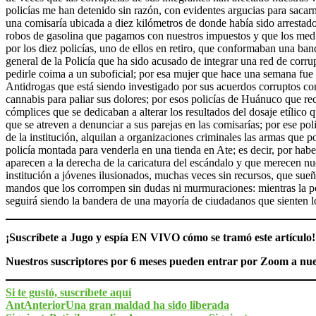
policías me han detenido sin razón, con evidentes argucias para sacar
una comisaría ubicada a diez kilómetros de donde había sido arrestado
robos de gasolina que pagamos con nuestros impuestos y que los medi
por los diez policías, uno de ellos en retiro, que conformaban una ba
general de la Policía que ha sido acusado de integrar una red de corru
pedirle coima a un suboficial; por esa mujer que hace una semana fue d
Antidrogas que está siendo investigado por sus acuerdos corruptos con 
cannabis para paliar sus dolores; por esos policías de Huánuco que rec
cómplices que se dedicaban a alterar los resultados del dosaje etílico 
que se atreven a denunciar a sus parejas en las comisarías; por ese p
de la institución, alquilan a organizaciones criminales las armas que
policía montada para venderla en una tienda en Ate; es decir, por habe
aparecen a la derecha de la caricatura del escándalo y que merecen nue
institución a jóvenes ilusionados, muchas veces sin recursos, que sue
mandos que los corrompen sin dudas ni murmuraciones: mientras la pol
seguirá siendo la bandera de una mayoría de ciudadanos que sienten l
¡Suscríbete a Jugo y espía EN VIVO cómo se tramó este artículo!
Nuestros suscriptores por 6 meses pueden entrar por Zoom a nuest
Si te gustó, suscríbete aquí
Ant
Anterior
Una gran maldad ha sido liberada