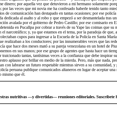
me dinero; por aquella vez que detuvieron a mi hermano solamente porqu
; por las veces que mi novia me ha confesado haberle tenido tanto miedo
os de comunicación han destapado en tantas ocasiones; por ese policí
nda dedicada al asalto y al robo y que empezó a ser desmantelada tras u
pción avalada por el gobierno de Pedro Castillo; por ese comisario en E
etenida en Pucallpa por cobrar a través de su Yape las coimas que su nov
el narcotráfico; y, ya que estamos en el tema, por la paradoja de que, a
olectaban cupos para ingresar a la Escuela de la Policía en Santa María
que realizaban a los conductores; por las innumerables veces que las rede
olicía que hace dos meses mató a su pareja venezolana en un hotel de Pi
 ponemos en sus manos; por ese grupo de agentes que hasta hace un tiemp
r traicionado tantas, tantísimas veces a la confianza que debe inspirar 
stro aplauso por brillar en medio de la mierda. Pero, más que nada, pre
ñan con labrarse un futuro respetable mientras sirven a su comunidad, y
icía peruana publique comunicados altaneros en lugar de aceptar una r
o mismo que él.
ras nutritivas —y divertidas— reuniones editoriales. Suscríbete h