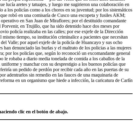
e lucía aretes y tatuajes, y luego me sugirieron una colaboración en
 a los policías como a los choros en su juventud; por los sistemáticos
a que robó en una comisaría de Cusco una escopeta y fusiles AKM;
n operativo en San Juan de Miraflores; por el destituido comandante
l Porvenir, en Trujillo, que ha sido detenido hace dos meses por
io policía realizaba en las calles; por ese exjefe de la Dirección
l mismo tiempo, su institución criminalice a pacientes que necesitan
 del Valle; por aquel exjefe de la policía de Huancayo y sus ocho
s han denunciado las burlas y el maltrato de los policias a las mujeres
ura; por los policías que, según lo reconoció un excomandante general
o le robaba a diario media tonelada de comida a los caballos de la
su uniforme y manchar con su desprestigio a los buenos policías que
feriría un pedido de perdón por recibir cada año en las puertas de su
 por adentrarlos sin remedio en las fauces de una maquinaria de
eforma en un organismo que hiede a infección, la caricatura de Carlín
aciendo clic en el botón de abajo.