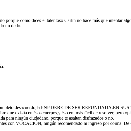
culo porque-como dices-el talentoso Carlin no hace más que intentar a
do un dedo.
ía.
 estoy en completo desacuerdo,la PNP DEBE DE SER REFUNDADA
bre que existía en ésos cuerpos,y éso era más fácil de resolver, pero op
ía para ningún ciudadano, porque te asaltan disfrazados o no.
es con VOCACIÓN, ningún recomendado ni ingreso por coima. De ésa 