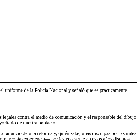
n el uniforme de la Policía Nacional y señaló que es prácticamente
egales contra el medio de comunicación y el responsable del dibujo.
yoritario de nuestra población.
 al anuncio de una reforma y, quién sabe, unas disculpas por las miles
 mi propia experiencia— por las veces que en estos años distintos