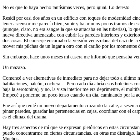
No es que lo haya hecho tantísimas veces, pero igual. Lo detesto.
Residí por casi dos años en un edificio con toques de modernidad cinc
tener ascensor me parecía bien, subir y bajar unos pocos tramos de esc
(aunque, claro, no era sangre la que se atracaba en las tuberías), lo q
nueva directiva amenazaba con cubrir las paredes interiores y exterio
dos cosas. El conserje encarnaba la versión venezolana del nazi de la
mover mis pilchas de un lugar a otro con el cariño por los momentos
Sin embargo, hace unos meses mi casera me informó que pensaba vende
Un mazazo.
Comencé a ver alternativas de inmediato para no dejar todo a último 
habitaciones, balcón, cochera… Pero cada día abría esos boletines c
baja la serotonina), y no, la vista interior me era deprimente, el mu
Empecé a ponerme un poco tenso cuando un día, caminando por la acera
Fue así que renté un nuevo departamento cruzando la calle, a sesenta
pintar paredes, guardar las pertenencias en cajas, coordinar con el carp
es el clímax del drama.
Hay tres aspectos de mí que se expresan pletóricos en estas circuns
puedo concentrarme en ciertas circunstancias, en otras me distraigo, l
Muchos.