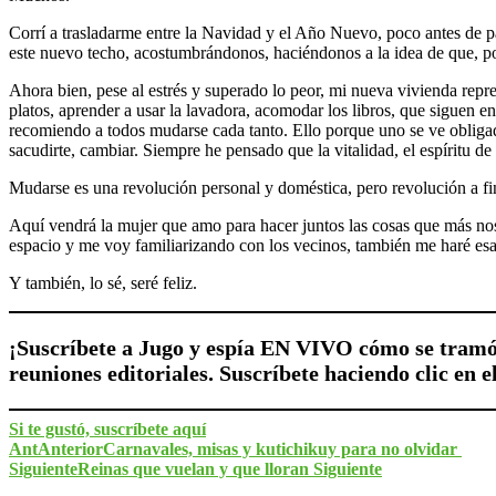
Corrí a trasladarme entre la Navidad y el Año Nuevo, poco antes de par
este nuevo techo, acostumbrándonos, haciéndonos a la idea de que, por
Ahora bien, pese al estrés y superado lo peor, mi nueva vivienda repr
platos, aprender a usar la lavadora, acomodar los libros, que siguen 
recomiendo a todos mudarse cada tanto. Ello porque uno se ve obligado 
sacudirte, cambiar. Siempre he pensado que la vitalidad, el espíritu de 
Mudarse es una revolución personal y doméstica, pero revolución a f
Aquí vendrá la mujer que amo para hacer juntos las cosas que más nos
espacio y me voy familiarizando con los vecinos, también me haré esas
Y también, lo sé, seré feliz.
¡Suscríbete a Jugo y espía EN VIVO cómo se tramó 
reuniones editoriales. Suscríbete haciendo clic en e
Si te gustó, suscríbete aquí
Ant
Anterior
Carnavales, misas y kutichikuy para no olvidar
Siguiente
Reinas que vuelan y que lloran
Siguiente