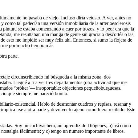
timamente no pasaba de viejo. Incluso diría vetusto. A ver, antes no
 y como tal padecían una versión inmobiliaria de la arterioesclerosis
 La pintura se estaba comenzando a caer por trozos, y lo peor era que la
 Nanda, me resultaban una manga de gente sin gracia o descortés o las
a de esto me impidió ser muy feliz ahí. Entonces, si sumo la flojera de
edarme por mucho tiempo más.
tra parte.
retaje circunscribiendo mi búsqueda a la misma zona, dos
aba. Llegué a ir a ver tres departamentos (otra actividad que me
r llamados ‘bróker’― insoportable: objeciones pequeñoburguesas.
icio que siempre me pareció bonito.
iliario-existencial. Hablo de desmontar cuadros y repisas, resanar y
e implica irse a otra parte y devolver lo ajeno como fuera recibido. Este
asiadas. Soy un cachivachero, un aprendiz de Diógenes; b) así como
 nostalgia fácilmente; y c) tengo un número importante de libros.