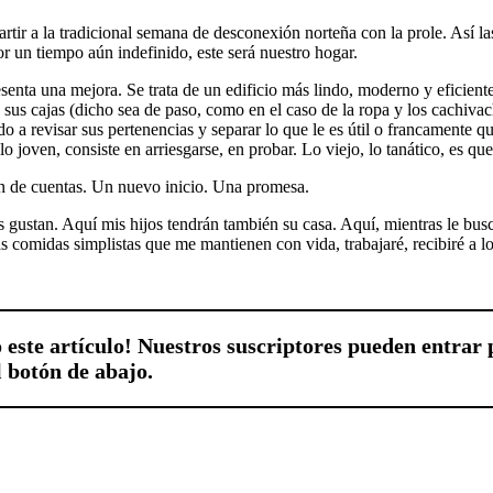
tir a la tradicional semana de desconexión norteña con la prole. Así la
 un tiempo aún indefinido, este será nuestro hogar.
esenta una mejora. Se trata de un edificio más lindo, moderno y eficien
en sus cajas (dicho sea de paso, como en el caso de la ropa y los cachi
a revisar sus pertenencias y separar lo que le es útil o francamente qu
lo joven, consiste en arriesgarse, en probar. Lo viejo, lo tanático, es qu
in de cuentas. Un nuevo inicio. Una promesa.
 gustan. Aquí mis hijos tendrán también su casa. Aquí, mientras le bus
 comidas simplistas que me mantienen con vida, trabajaré, recibiré a lo
este artículo! Nuestros suscriptores pueden entrar
l botón de abajo.