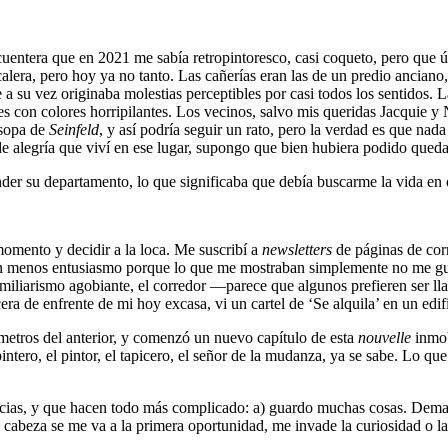
uentera que en 2021 me sabía retropintoresco, casi coqueto, pero que úl
alera, pero hoy ya no tanto. Las cañerías eran las de un predio anciano,
ue a su vez originaba molestias perceptibles por casi todos los sentidos.
res con colores horripilantes. Los vecinos, salvo mis queridas Jacquie y
 sopa de
Seinfeld
, y así podría seguir un rato, pero la verdad es que nad
 de alegría que viví en ese lugar, supongo que bien hubiera podido qu
r su departamento, lo que significaba que debía buscarme la vida en o
momento y decidir a la loca. Me suscribí a
newsletters
de páginas de cor
on menos entusiasmo porque lo que me mostraban simplemente no me gust
ltifamiliarismo agobiante, el corredor ―parece que algunos prefieren se
 de enfrente de mi hoy excasa, vi un cartel de ‘Se alquila’ en un edif
 metros del anterior, y comenzó un nuevo capítulo de esta
nouvelle
inmob
intero, el pintor, el tapicero, el señor de la mudanza, ya se sabe. Lo qu
tancias, y que hacen todo más complicado: a) guardo muchas cosas. Dem
a cabeza se me va a la primera oportunidad, me invade la curiosidad o la