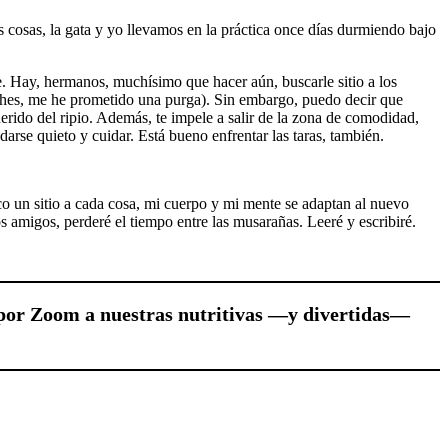
s cosas, la gata y yo llevamos en la práctica once días durmiendo bajo
te. Hay, hermanos, muchísimo que hacer aún, buscarle sitio a los
vaches, me he prometido una purga). Sin embargo, puedo decir que
erido del ripio. Además, te impele a salir de la zona de comodidad,
edarse quieto y cuidar. Está bueno enfrentar las taras, también.
co un sitio a cada cosa, mi cuerpo y mi mente se adaptan al nuevo
s amigos, perderé el tiempo entre las musarañas. Leeré y escribiré.
 por Zoom a nuestras nutritivas —y divertidas—