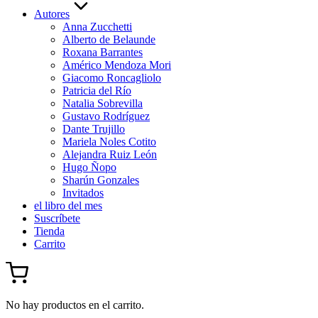
Autores
Anna Zucchetti
Alberto de Belaunde
Roxana Barrantes
Américo Mendoza Mori
Giacomo Roncagliolo
Patricia del Río
Natalia Sobrevilla
Gustavo Rodríguez
Dante Trujillo
Mariela Noles Cotito
Alejandra Ruiz León
Hugo Ñopo
Sharún Gonzales
Invitados
el libro del mes
Suscríbete
Tienda
Carrito
No hay productos en el carrito.